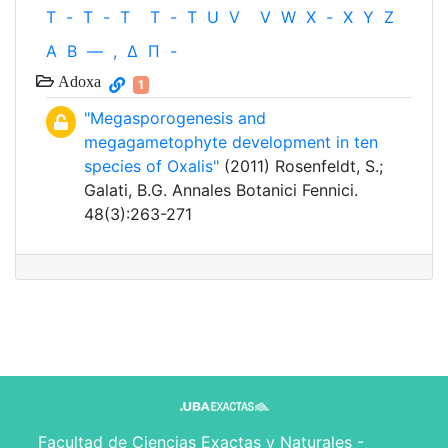
T
-
T
-
T
T
-
T
U
V
V
W
X
-
X
Y
Z
Α
Β
—
,
Δ
Π
-
Adoxa
1
"Megasporogenesis and
megagametophyte development in ten
species of Oxalis"
(2011) Rosenfeldt, S.;
Galati, B.G. Annales Botanici Fennici.
48(3):263-271
Facultad de Ciencias Exactas y Naturales -