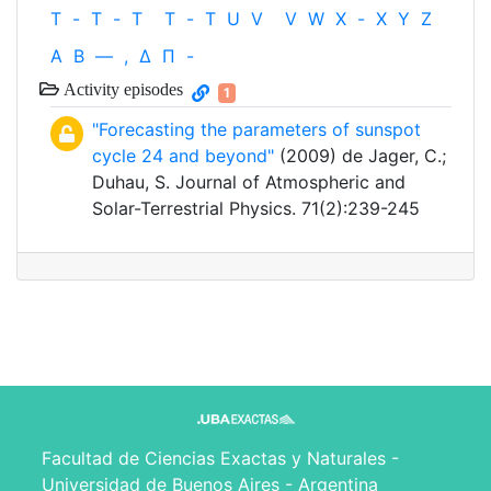
T
-
T
-
T
T
-
T
U
V
V
W
X
-
X
Y
Z
Α
Β
—
,
Δ
Π
-
Activity episodes
1
"Forecasting the parameters of sunspot
cycle 24 and beyond"
(2009) de Jager, C.;
Duhau, S. Journal of Atmospheric and
Solar-Terrestrial Physics. 71(2):239-245
Facultad de Ciencias Exactas y Naturales -
Universidad de Buenos Aires - Argentina