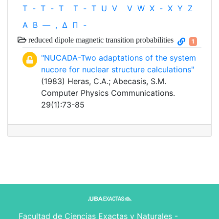
T
-
T
-
T
T
-
T
U
V
V
W
X
-
X
Y
Z
Α
Β
—
,
Δ
Π
-
reduced dipole magnetic transition probabilities
1
"NUCADA-Two adaptations of the system
nucore for nuclear structure calculations"
(1983) Heras, C.A.; Abecasis, S.M.
Computer Physics Communications.
29(1):73-85
Facultad de Ciencias Exactas y Naturales -