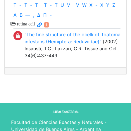
T
-
T
-
T
T
-
T
U
V
V
W
X
-
X
Y
Z
Α
Β
—
,
Δ
Π
-
retina cell
1
"The fine structure of the ocelli of Triatoma
infestans (Hemiptera: Reduviidae)"
(2002)
Insausti, T.C.; Lazzari, C.R. Tissue and Cell.
34(6):437-449
Facultad de Ciencias Exactas y Naturales -
Universidad de Buenos Aires - Argentina