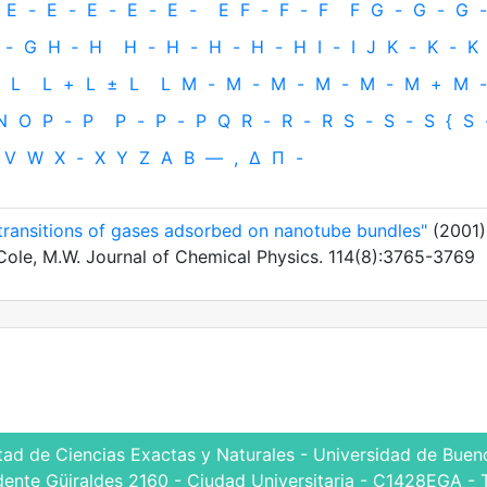
E
-
E
-
E
-
E
-
E
-
E
F
-
F
-
F
F
G
-
G
-
G
-
-
G
H
‐
H
H
-
H
-
H
-
H
-
H
I
-
I
J
K
-
K
-
K
L
L
+
L
±
L
L
M
-
M
-
M
-
M
-
M
-
M
+
M
-
N
O
P
-
P
P
-
P
-
P
Q
R
-
R
-
R
S
-
S
-
S
{
S
V
W
X
-
X
Y
Z
Α
Β
—
,
Δ
Π
-
transitions of gases adsorbed on nanotube bundles"
(2001)
.; Cole, M.W. Journal of Chemical Physics. 114(8):3765-3769
tad de Ciencias Exactas y Naturales - Universidad de Bueno
dente Güiraldes 2160 - Ciudad Universitaria - C1428EGA - 