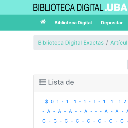
Biblioteca Digital
Depositar
Biblioteca Digital Exactas
Artícu
Lista de
$
0
1
-
1
1
-
1
-
1
-
1
1
1
2
-
A
-
A
-
A
-
‐
A
-
‐
-
A
-
A
-
C
-
C
-
C
-
C
-
C
-
C
-
C
-
C