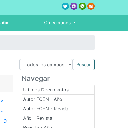
udio
Colecciones
Navegar
Últimos Documentos
Autor FCEN - Año
A
Autor FCEN - Revista
-
Año - Revista
-
D
Revista - Año