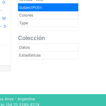
G
SubjectPcEn
-
Colores
M
Type
-
S
Colección
Datos
Estadísticas
s Aires - Argentina
Tel. (54 11) 5285-8274