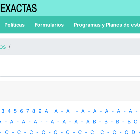
Políticas
Formularios
Programas y Planes de est
los
3
4
5
6
7
8
9
A
A
-
A
-
A
-
A
-
A
-
A
-
A
-
A
-
A
-
A
-
A
-
‐
A
-
A
-
A
-
A
B
-
B
-
B
-
B
C
+
C
-
C
-
C
-
C
-
C
-
C
-
C
-
C
C
-
C
-
C
D