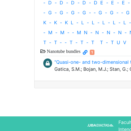
-
D
-
D
-
D
-
D
-
D
E
-
E
-
E
-
-
G
-
G
-
G
-
G
-
‐
G
-
G
-
‐
G
K
-
K
-
K
L
-
L
-
L
-
L
-
L
-
L
-
-
M
-
M
-
‐
M
N
-
N
-
N
-
N
-
T
-
T
‐
-
T
-
T
-
T
T
-
T
U
V
Nanotube bundles
1
"Quasi-one- and two-dimensional 
Gatica, S.M.; Bojan, M.J.; Stan, G
Facul
Inten