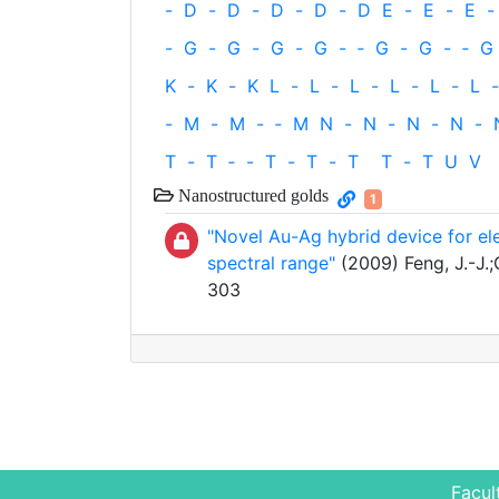
-
D
-
D
-
D
-
D
-
D
E
-
E
-
E
-
-
G
-
G
-
G
-
G
-
‐
G
-
G
-
‐
G
K
-
K
-
K
L
-
L
-
L
-
L
-
L
-
L
-
-
M
-
M
-
‐
M
N
-
N
-
N
-
N
-
T
-
T
‐
-
T
-
T
-
T
T
-
T
U
V
Nanostructured golds
1
"Novel Au-Ag hybrid device for el
spectral range"
(2009) Feng, J.-J.;G
303
Facul