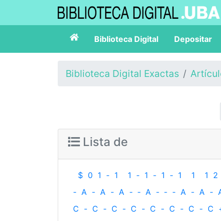
Biblioteca Digital
Depositar
Biblioteca Digital Exactas
Artícu
Lista de
$
0
1
-
1
1
-
1
-
1
-
1
1
1
2
-
A
-
A
-
A
-
‐
A
-
‐
-
A
-
A
-
C
-
C
-
C
-
C
-
C
-
C
-
C
-
C