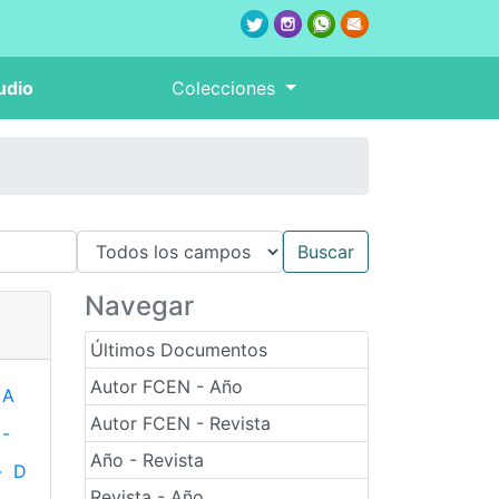
udio
Colecciones
Navegar
Últimos Documentos
Autor FCEN - Año
A
Autor FCEN - Revista
-
Año - Revista
-
D
Revista - Año