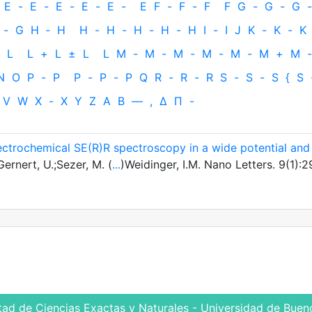
E
-
E
-
E
-
E
-
E
-
E
F
-
F
-
F
F
G
-
G
-
G
-
-
G
H
‐
H
H
-
H
-
H
-
H
-
H
I
-
I
J
K
-
K
-
K
L
L
+
L
±
L
L
M
-
M
-
M
-
M
-
M
-
M
+
M
-
N
O
P
-
P
P
-
P
-
P
Q
R
-
R
-
R
S
-
S
-
S
{
S
V
W
X
-
X
Y
Z
Α
Β
—
,
Δ
Π
-
ectrochemical SE(R)R spectroscopy in a wide potential and
ernert, U.;Sezer, M. (
...
)Weidinger, I.M. Nano Letters. 9(1):2
tad de Ciencias Exactas y Naturales - Universidad de Bueno