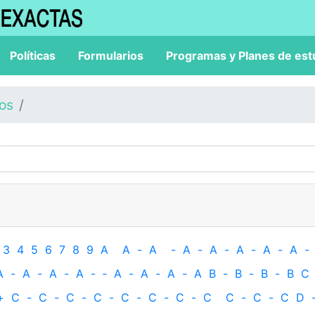
Políticas
Formularios
Programas y Planes de est
los
3
4
5
6
7
8
9
A
A
-
A
-
A
-
A
-
A
-
A
-
A
-
A
-
A
-
A
-
A
-
‐
A
-
A
-
A
-
A
B
-
B
-
B
-
B
C
+
C
-
C
-
C
-
C
-
C
-
C
-
C
-
C
C
-
C
-
C
D