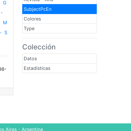
G
SubjectPcEn
-
Colores
M
Type
-
S
Colección
Datos
Estadísticas
98-
s Aires - Argentina