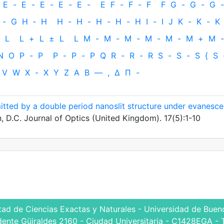
E
-
E
-
E
-
E
-
E
-
E
F
-
F
-
F
F
G
-
G
-
G
-
-
G
H
‐
H
H
-
H
-
H
-
H
-
H
I
-
I
J
K
-
K
-
K
L
L
+
L
±
L
L
M
-
M
-
M
-
M
-
M
-
M
+
M
-
N
O
P
-
P
P
-
P
-
P
Q
R
-
R
-
R
S
-
S
-
S
{
S
V
W
X
-
X
Y
Z
Α
Β
—
,
Δ
Π
-
smitted by a double period nanoslit structure under evanesce
n, D.C. Journal of Optics (United Kingdom). 17(5):1-10
tad de Ciencias Exactas y Naturales - Universidad de Bueno
dente Güiraldes 2160 - Ciudad Universitaria - C1428EGA - 