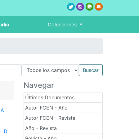
udio
Colecciones
Navegar
Últimos Documentos
Autor FCEN - Año
A
Autor FCEN - Revista
-
Año - Revista
-
D
Revista - Año