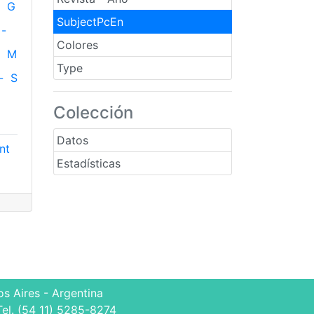
G
SubjectPcEn
-
Colores
M
Type
-
S
Colección
Datos
nt
Estadísticas
s Aires - Argentina
Tel. (54 11) 5285-8274