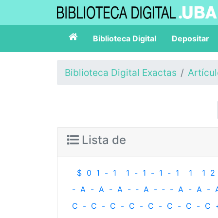
Biblioteca Digital
Depositar
Biblioteca Digital Exactas
Artícu
Lista de
$
0
1
-
1
1
-
1
-
1
-
1
1
1
2
-
A
-
A
-
A
-
‐
A
-
‐
-
A
-
A
-
C
-
C
-
C
-
C
-
C
-
C
-
C
-
C