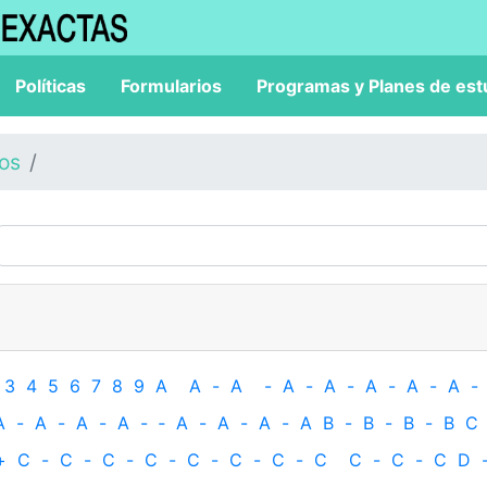
Políticas
Formularios
Programas y Planes de est
los
3
4
5
6
7
8
9
A
A
-
A
-
A
-
A
-
A
-
A
-
A
-
A
-
A
-
A
-
A
-
‐
A
-
A
-
A
-
A
B
-
B
-
B
-
B
C
+
C
-
C
-
C
-
C
-
C
-
C
-
C
-
C
C
-
C
-
C
D