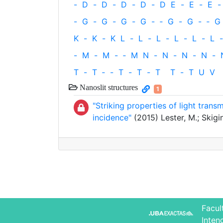
-
D
-
D
-
D
-
D
-
D
E
-
E
-
E
-
-
G
-
G
-
G
-
G
-
‐
G
-
G
-
‐
G
K
-
K
-
K
L
-
L
-
L
-
L
-
L
-
L
-
-
M
-
M
-
‐
M
N
-
N
-
N
-
N
-
T
-
T
‐
-
T
-
T
-
T
T
-
T
U
V
Nanoslit structures
1
"Striking properties of light tran
incidence"
(2015) Lester, M.; Skigi
Facul
Inten