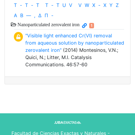
T
-
T
-
T
T
-
T
U
V
V
W
X
-
X
Y
Z
Α
Β
—
,
Δ
Π
-
Nanoparticulated zerovalent iron
1
"Visible light enhanced Cr(VI) removal
from aqueous solution by nanoparticulated
zerovalent iron"
(2014) Montesinos, V.N.;
Quici, N.; Litter, M.I. Catalysis
Communications. 46:57-60
Facultad de Ciencias Exactas y Naturales -