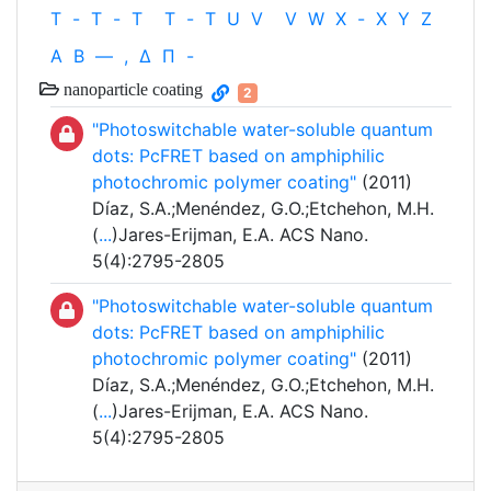
T
-
T
-
T
T
-
T
U
V
V
W
X
-
X
Y
Z
Α
Β
—
,
Δ
Π
-
nanoparticle coating
2
"Photoswitchable water-soluble quantum
dots: PcFRET based on amphiphilic
photochromic polymer coating"
(2011)
Díaz, S.A.;Menéndez, G.O.;Etchehon, M.H.
(
...
)Jares-Erijman, E.A. ACS Nano.
5(4):2795-2805
"Photoswitchable water-soluble quantum
dots: PcFRET based on amphiphilic
photochromic polymer coating"
(2011)
Díaz, S.A.;Menéndez, G.O.;Etchehon, M.H.
(
...
)Jares-Erijman, E.A. ACS Nano.
5(4):2795-2805