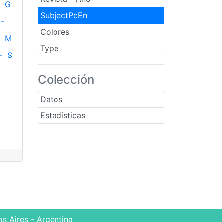
G
SubjectPcEn
-
Colores
M
Type
-
S
Colección
Datos
Estadísticas
s Aires - Argentina