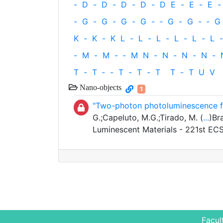
-
D
-
D
-
D
-
D
-
D
E
-
E
-
E
-
-
G
-
G
-
G
-
G
-
‐
G
-
G
-
‐
G
K
-
K
-
K
L
-
L
-
L
-
L
-
L
-
L
-
-
M
-
M
-
‐
M
N
-
N
-
N
-
N
-
T
-
T
‐
-
T
-
T
-
T
T
-
T
U
V
Nano-objects
1
"Two-photon photoluminescence fr
G.;Capeluto, M.G.;Tirado, M. (
...
)Br
Luminescent Materials - 221st EC
Facul