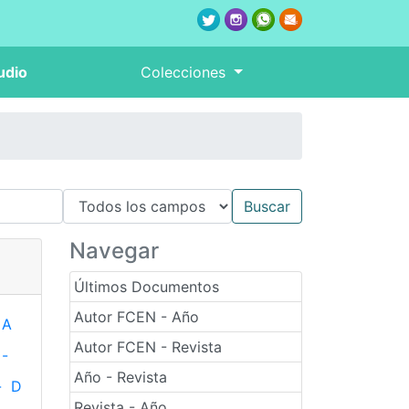
udio
Colecciones
Navegar
Últimos Documentos
Autor FCEN - Año
A
Autor FCEN - Revista
-
Año - Revista
-
D
Revista - Año