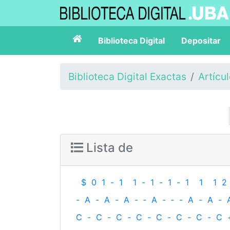
Biblioteca Digital
Depositar
Biblioteca Digital Exactas
Artícu
Lista de
$
0
1
-
1
1
-
1
-
1
-
1
1
1
2
-
A
-
A
-
A
-
‐
A
-
‐
-
A
-
A
-
C
-
C
-
C
-
C
-
C
-
C
-
C
-
C