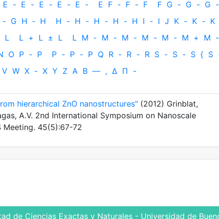
E
-
E
-
E
-
E
-
E
-
E
F
-
F
-
F
F
G
-
G
-
G
-
-
G
H
‐
H
H
-
H
-
H
-
H
-
H
I
-
I
J
K
-
K
-
K
L
L
+
L
±
L
L
M
-
M
-
M
-
M
-
M
-
M
+
M
-
N
O
P
-
P
P
-
P
-
P
Q
R
-
R
-
R
S
-
S
-
S
{
S
V
W
X
-
X
Y
Z
Α
Β
—
,
Δ
Π
-
om hierarchical ZnO nanostructures"
(2012) Grinblat,
agas, A.V. 2nd International Symposium on Nanoscale
S Meeting. 45(5):67-72
tad de Ciencias Exactas y Naturales - Universidad de Bueno