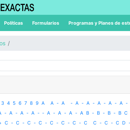
Políticas
Formularios
Programas y Planes de est
los
3
4
5
6
7
8
9
A
A
-
A
-
A
-
A
-
A
-
A
-
A
-
A
-
A
-
A
-
A
-
‐
A
-
A
-
A
-
A
B
-
B
-
B
-
B
C
+
C
-
C
-
C
-
C
-
C
-
C
-
C
-
C
C
-
C
-
C
D