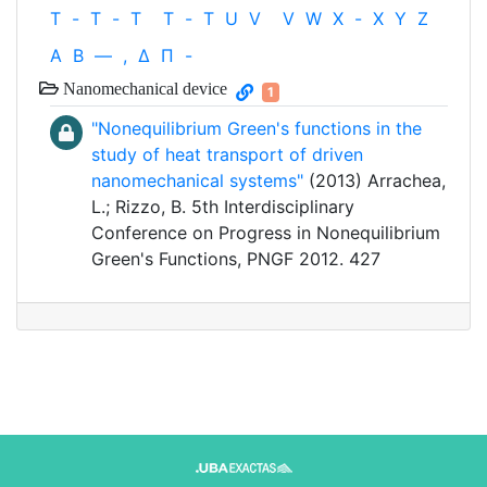
T
-
T
-
T
T
-
T
U
V
V
W
X
-
X
Y
Z
Α
Β
—
,
Δ
Π
-
Nanomechanical device
1
"Nonequilibrium Green's functions in the
study of heat transport of driven
nanomechanical systems"
(2013) Arrachea,
L.; Rizzo, B. 5th Interdisciplinary
Conference on Progress in Nonequilibrium
Green's Functions, PNGF 2012. 427