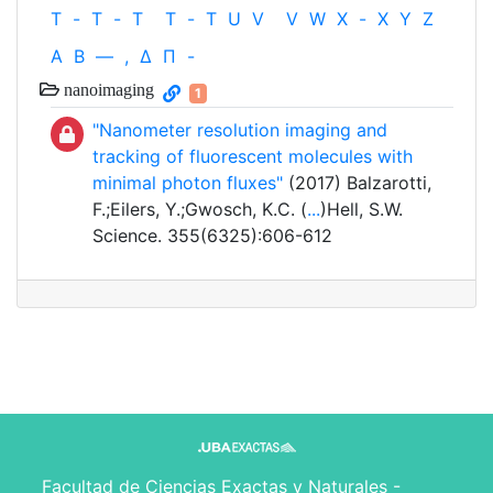
T
-
T
-
T
T
-
T
U
V
V
W
X
-
X
Y
Z
Α
Β
—
,
Δ
Π
-
nanoimaging
1
"Nanometer resolution imaging and
tracking of fluorescent molecules with
minimal photon fluxes"
(2017) Balzarotti,
F.;Eilers, Y.;Gwosch, K.C. (
...
)Hell, S.W.
Science. 355(6325):606-612
Facultad de Ciencias Exactas y Naturales -