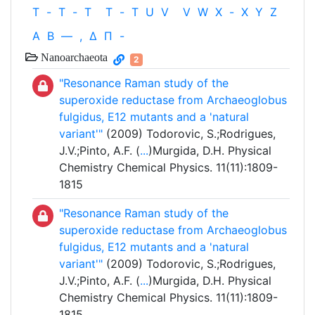
T
-
T
-
T
T
-
T
U
V
V
W
X
-
X
Y
Z
Α
Β
—
,
Δ
Π
-
Nanoarchaeota
2
"Resonance Raman study of the
superoxide reductase from Archaeoglobus
fulgidus, E12 mutants and a 'natural
variant'"
(2009) Todorovic, S.;Rodrigues,
J.V.;Pinto, A.F. (
...
)Murgida, D.H. Physical
Chemistry Chemical Physics. 11(11):1809-
1815
"Resonance Raman study of the
superoxide reductase from Archaeoglobus
fulgidus, E12 mutants and a 'natural
variant'"
(2009) Todorovic, S.;Rodrigues,
J.V.;Pinto, A.F. (
...
)Murgida, D.H. Physical
Chemistry Chemical Physics. 11(11):1809-
1815