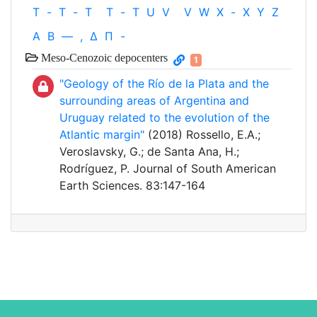
T
-
T
-
T
T
-
T
U
V
V
W
X
-
X
Y
Z
Α
Β
—
,
Δ
Π
-
Meso-Cenozoic depocenters
1
"Geology of the Río de la Plata and the
surrounding areas of Argentina and
Uruguay related to the evolution of the
Atlantic margin"
(2018) Rossello, E.A.;
Veroslavsky, G.; de Santa Ana, H.;
Rodríguez, P. Journal of South American
Earth Sciences. 83:147-164