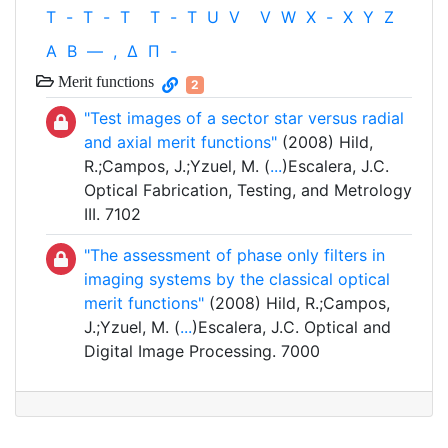
T
-
T
-
T
T
-
T
U
V
V
W
X
-
X
Y
Z
Α
Β
—
,
Δ
Π
-
Merit functions
2
"Test images of a sector star versus radial
and axial merit functions"
(2008) Hild,
R.;Campos, J.;Yzuel, M. (
...
)Escalera, J.C.
Optical Fabrication, Testing, and Metrology
III. 7102
"The assessment of phase only filters in
imaging systems by the classical optical
merit functions"
(2008) Hild, R.;Campos,
J.;Yzuel, M. (
...
)Escalera, J.C. Optical and
Digital Image Processing. 7000