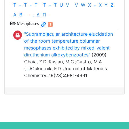
T
-
T
-
T
T
-
T
U
V
V
W
X
-
X
Y
Z
Α
Β
—
,
Δ
Π
-
Mesophases
1
"Supramolecular architecture elucidation
of the room temperature columnar
mesophases exhibited by mixed-valent
diruthenium alkoxybenzoates"
(2009)
Chaia, Z.D.;Rusjan, M.C.;Castro, M.A.
(
...
)Cukiernik, F.D. Journal of Materials
Chemistry. 19(28):4981-4991