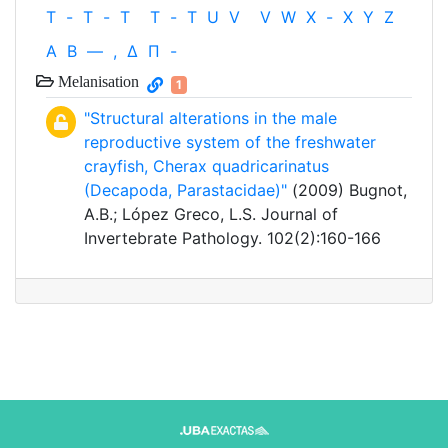
T
-
T
-
T
T
-
T
U
V
V
W
X
-
X
Y
Z
Α
Β
—
,
Δ
Π
-
Melanisation
1
"Structural alterations in the male
reproductive system of the freshwater
crayfish, Cherax quadricarinatus
(Decapoda, Parastacidae)"
(2009) Bugnot,
A.B.; López Greco, L.S. Journal of
Invertebrate Pathology. 102(2):160-166