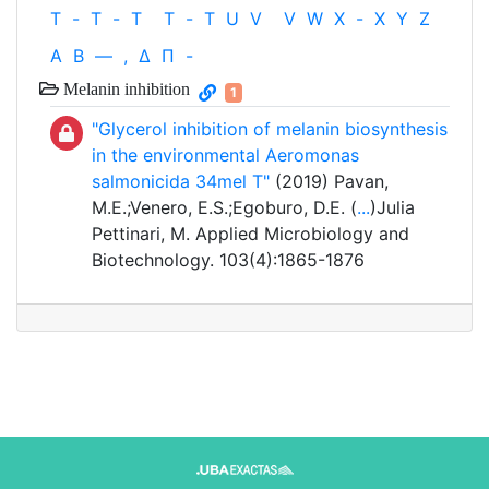
T
-
T
-
T
T
-
T
U
V
V
W
X
-
X
Y
Z
Α
Β
—
,
Δ
Π
-
Melanin inhibition
1
"Glycerol inhibition of melanin biosynthesis
in the environmental Aeromonas
salmonicida 34mel T"
(2019) Pavan,
M.E.;Venero, E.S.;Egoburo, D.E. (
...
)Julia
Pettinari, M. Applied Microbiology and
Biotechnology. 103(4):1865-1876