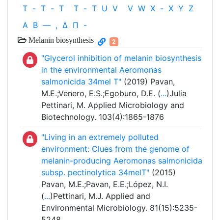
T
-
T
-
T
T
-
T
U
V
V
W
X
-
X
Y
Z
Α
Β
—
,
Δ
Π
-
Melanin biosynthesis
2
"Glycerol inhibition of melanin biosynthesis
in the environmental Aeromonas
salmonicida 34mel T"
(2019) Pavan,
M.E.;Venero, E.S.;Egoburo, D.E. (
...
)Julia
Pettinari, M. Applied Microbiology and
Biotechnology. 103(4):1865-1876
"Living in an extremely polluted
environment: Clues from the genome of
melanin-producing Aeromonas salmonicida
subsp. pectinolytica 34melT"
(2015)
Pavan, M.E.;Pavan, E.E.;López, N.I.
(
...
)Pettinari, M.J. Applied and
Environmental Microbiology. 81(15):5235-
5248