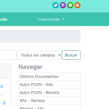
udio
Colecciones
Navegar
Últimos Documentos
Autor FCEN - Año
A
Autor FCEN - Revista
-
Año - Revista
-
D
Revista - Año