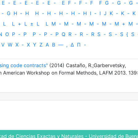
E
-
E
-
E
-
E
-
E
-
E
F
-
F
-
F
F
G
-
G
-
G
-
-
G
H
‐
H
H
-
H
-
H
-
H
-
H
I
-
I
J
K
-
K
-
K
L
L
+
L
±
L
L
M
-
M
-
M
-
M
-
M
-
M
+
M
-
N
O
P
-
P
P
-
P
-
P
Q
R
-
R
-
R
S
-
S
-
S
{
S
V
W
X
-
X
Y
Z
Α
Β
—
,
Δ
Π
-
using code contracts"
(2014) Castaño, R.;Garbervetsky,
tin American Workshop on Formal Methods, LAFM 2013. 139:
tad de Ciencias Exactas y Naturales - Universidad de Bueno