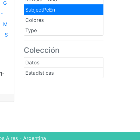
G
SubjectPcEn
-
Colores
M
Type
-
S
Colección
Datos
Estadísticas
1-
s Aires - Argentina