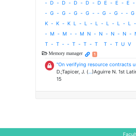
-
D
-
D
-
D
-
D
-
D
E
-
E
-
E
-
-
G
-
G
-
G
-
G
-
‐
G
-
G
-
‐
G
K
-
K
-
K
L
-
L
-
L
-
L
-
L
-
L
-
-
M
-
M
-
‐
M
N
-
N
-
N
-
N
-
T
-
T
‐
-
T
-
T
-
T
T
-
T
U
V
Memory manager
1
"On verifying resource contracts 
D.;Tapicer, J. (
...
)Aguirre N. 1st La
15
Facul