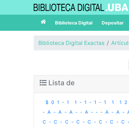
Biblioteca Digital
Depositar
Biblioteca Digital Exactas
Artícu
Lista de
$
0
1
-
1
1
-
1
-
1
-
1
1
1
2
-
A
-
A
-
A
-
‐
A
-
‐
-
A
-
A
-
C
-
C
-
C
-
C
-
C
-
C
-
C
-
C