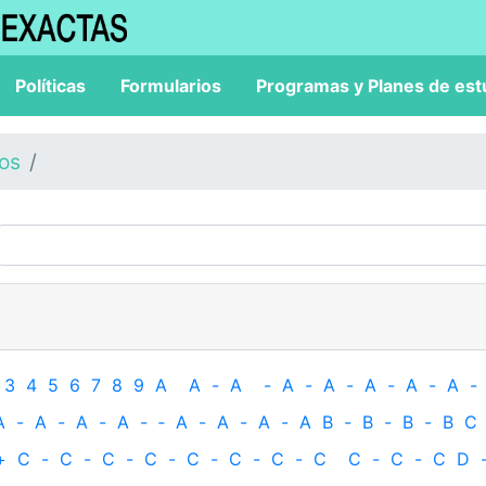
Políticas
Formularios
Programas y Planes de est
los
3
4
5
6
7
8
9
A
A
-
A
-
A
-
A
-
A
-
A
-
A
-
A
-
A
-
A
-
A
-
‐
A
-
A
-
A
-
A
B
-
B
-
B
-
B
C
+
C
-
C
-
C
-
C
-
C
-
C
-
C
-
C
C
-
C
-
C
D