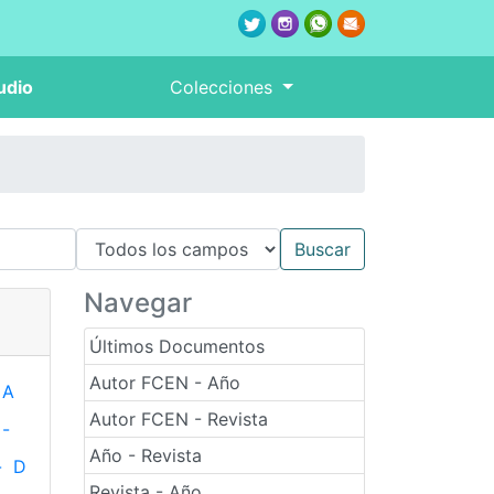
udio
Colecciones
Navegar
Últimos Documentos
Autor FCEN - Año
A
Autor FCEN - Revista
-
Año - Revista
-
D
Revista - Año