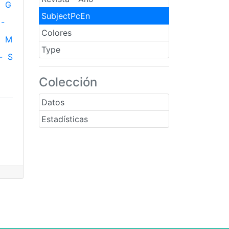
G
SubjectPcEn
-
Colores
M
Type
-
S
Colección
Datos
Estadísticas