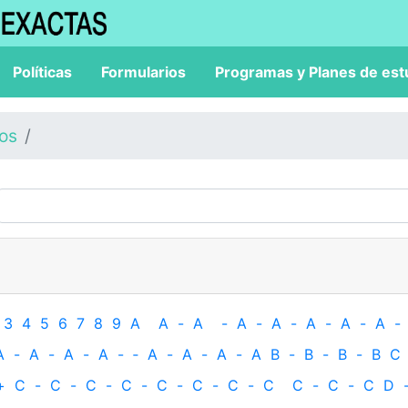
Políticas
Formularios
Programas y Planes de est
los
3
4
5
6
7
8
9
A
A
-
A
-
A
-
A
-
A
-
A
-
A
-
A
-
A
-
A
-
A
-
‐
A
-
A
-
A
-
A
B
-
B
-
B
-
B
C
+
C
-
C
-
C
-
C
-
C
-
C
-
C
-
C
C
-
C
-
C
D