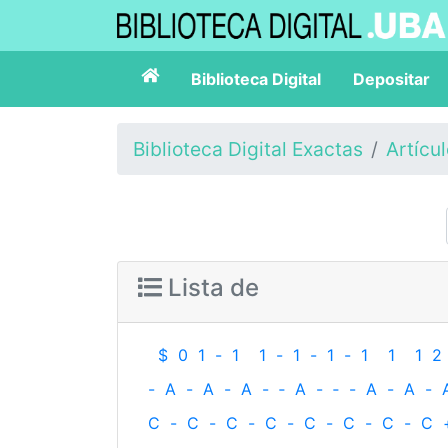
Biblioteca Digital
Depositar
Biblioteca Digital Exactas
Artícu
Lista de
$
0
1
-
1
1
-
1
-
1
-
1
1
1
2
-
A
-
A
-
A
-
‐
A
-
‐
-
A
-
A
-
C
-
C
-
C
-
C
-
C
-
C
-
C
-
C