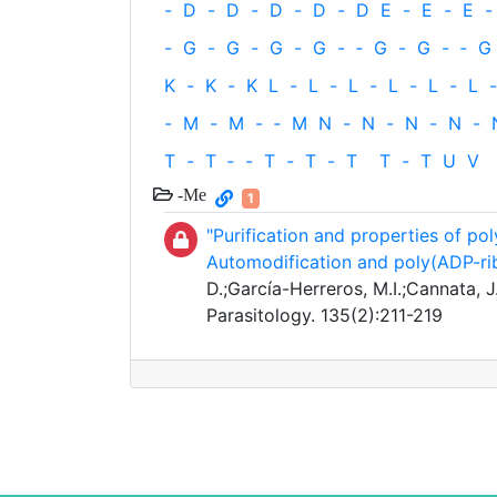
-
D
-
D
-
D
-
D
-
D
E
-
E
-
E
-
-
G
-
G
-
G
-
G
-
‐
G
-
G
-
‐
G
K
-
K
-
K
L
-
L
-
L
-
L
-
L
-
L
-
-
M
-
M
-
‐
M
N
-
N
-
N
-
N
-
T
-
T
‐
-
T
-
T
-
T
T
-
T
U
V
-Me
1
"Purification and properties of po
Automodification and poly(ADP-ri
D.;García-Herreros, M.I.;Cannata, J.
Parasitology. 135(2):211-219