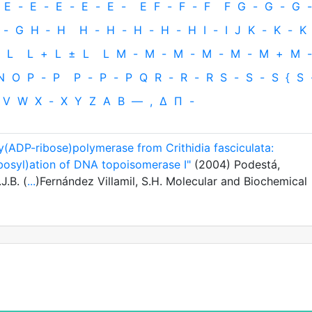
E
-
E
-
E
-
E
-
E
-
E
F
-
F
-
F
F
G
-
G
-
G
-
-
G
H
‐
H
H
-
H
-
H
-
H
-
H
I
-
I
J
K
-
K
-
K
L
L
+
L
±
L
L
M
-
M
-
M
-
M
-
M
-
M
+
M
-
N
O
P
-
P
P
-
P
-
P
Q
R
-
R
-
R
S
-
S
-
S
{
S
V
W
X
-
X
Y
Z
Α
Β
—
,
Δ
Π
-
ly(ADP-ribose)polymerase from Crithidia fasciculata:
bosyl)ation of DNA topoisomerase I"
(2004) Podestá,
J.B. (
...
)Fernández Villamil, S.H. Molecular and Biochemical