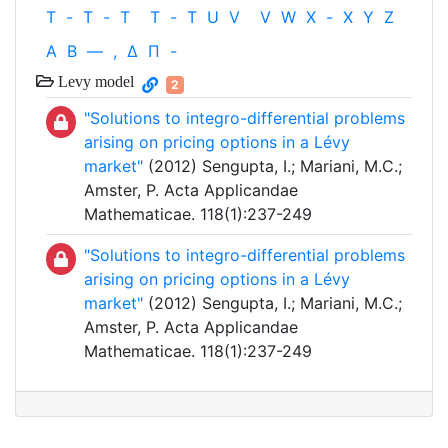
T
-
T
-
T
T
-
T
U
V
V
W
X
-
X
Y
Z
Α
Β
—
,
Δ
Π
-
Levy model
2
"Solutions to integro-differential problems
arising on pricing options in a Lévy
market"
(2012) Sengupta, I.; Mariani, M.C.;
Amster, P. Acta Applicandae
Mathematicae. 118(1):237-249
"Solutions to integro-differential problems
arising on pricing options in a Lévy
market"
(2012) Sengupta, I.; Mariani, M.C.;
Amster, P. Acta Applicandae
Mathematicae. 118(1):237-249