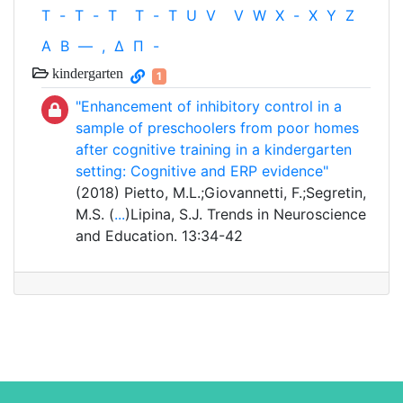
T
-
T
-
T
T
-
T
U
V
V
W
X
-
X
Y
Z
Α
Β
—
,
Δ
Π
-
kindergarten
1
"Enhancement of inhibitory control in a
sample of preschoolers from poor homes
after cognitive training in a kindergarten
setting: Cognitive and ERP evidence"
(2018) Pietto, M.L.;Giovannetti, F.;Segretin,
M.S. (
...
)Lipina, S.J. Trends in Neuroscience
and Education. 13:34-42