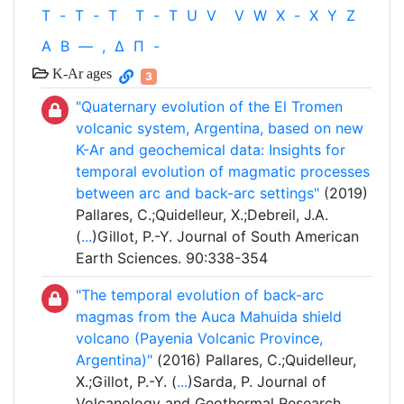
T
-
T
-
T
T
-
T
U
V
V
W
X
-
X
Y
Z
Α
Β
—
,
Δ
Π
-
K-Ar ages
3
"Quaternary evolution of the El Tromen
volcanic system, Argentina, based on new
K-Ar and geochemical data: Insights for
temporal evolution of magmatic processes
between arc and back-arc settings"
(2019)
Pallares, C.;Quidelleur, X.;Debreil, J.A.
(
...
)Gillot, P.-Y. Journal of South American
Earth Sciences. 90:338-354
"The temporal evolution of back-arc
magmas from the Auca Mahuida shield
volcano (Payenia Volcanic Province,
Argentina)"
(2016) Pallares, C.;Quidelleur,
X.;Gillot, P.-Y. (
...
)Sarda, P. Journal of
Volcanology and Geothermal Research.