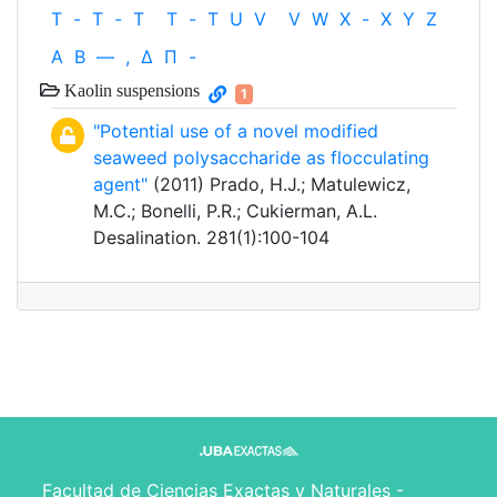
T
-
T
-
T
T
-
T
U
V
V
W
X
-
X
Y
Z
Α
Β
—
,
Δ
Π
-
Kaolin suspensions
1
"Potential use of a novel modified
seaweed polysaccharide as flocculating
agent"
(2011) Prado, H.J.; Matulewicz,
M.C.; Bonelli, P.R.; Cukierman, A.L.
Desalination. 281(1):100-104
Facultad de Ciencias Exactas y Naturales -