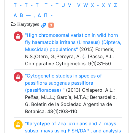
T
-
T
-
T
T
-
T
U
V
V
W
X
-
X
Y
Z
Α
Β
—
,
Δ
Π
-
Karyotypes
3
"High chromosomal variation in wild horn
fly haematobia irritans (Linnaeus) (Diptera,
Muscidae) populations"
(2015) Forneris,
N.S.;Otero, G.;Pereyra, A. (
...
)Basso, A.L.
Comparative Cytogenetics. 9(1):31-50
"Cytogenetic studies in species of
passiflora subgenus passiflora
(passifloraceae) "
(2013) Chiapero, A.L.;
Peñas, M.L.L.; García, M.T.A.; Bernardello,
G. Boletin de la Sociedad Argentina de
Botanica. 48(1):103-110
"Karyotype of Zea luxurians and Z. mays
subsp. mays using FISH/DAPI, and analysis