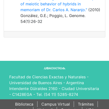
of meiotic behavior of hybrids in
memoriam of Dr. Carlos A. Naranjo."
(2010)
González, G.E.; Poggio, L. Genome.
54(1):26-32
Facultad de Ciencias Exactas y Naturales -
Universidad de Buenos Aires - Argentina
Intendente Güiraldes 2160 - Ciudad Universitaria
- C1428EGA - Tel. (54 11) 5285-8274
Biblioteca
Campus Virtual
Trámites