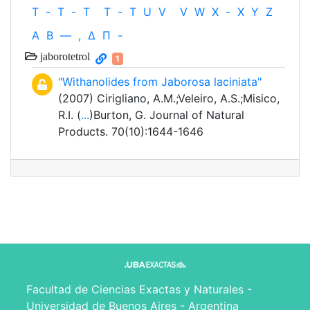
T
-
T
-
T
T
-
T
U
V
V
W
X
-
X
Y
Z
Α
Β
—
,
Δ
Π
-
jaborotetrol
1
"Withanolides from Jaborosa laciniata"
(2007) Cirigliano, A.M.;Veleiro, A.S.;Misico,
R.I. (
...
)Burton, G. Journal of Natural
Products. 70(10):1644-1646
Facultad de Ciencias Exactas y Naturales -
Universidad de Buenos Aires - Argentina