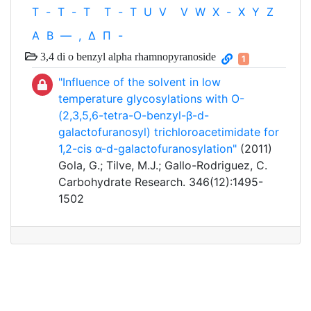
T
-
T
-
T
T
-
T
U
V
V
W
X
-
X
Y
Z
Α
Β
—
,
Δ
Π
-
3,4 di o benzyl alpha rhamnopyranoside
1
"Influence of the solvent in low
temperature glycosylations with O-
(2,3,5,6-tetra-O-benzyl-β-d-
galactofuranosyl) trichloroacetimidate for
1,2-cis α-d-galactofuranosylation"
(2011)
Gola, G.; Tilve, M.J.; Gallo-Rodriguez, C.
Carbohydrate Research. 346(12):1495-
1502