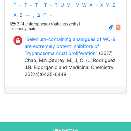
T
-
T
-
T
T
-
T
U
V
V
W
X
-
X
Y
Z
Α
Β
—
,
Δ
Π
-
3 (4 chlorophenoxy)phenoxyethyl
1
selenocyanate
"Selenium-containing analogues of WC-9
are extremely potent inhibitors of
Trypanosoma cruzi proliferation"
(2017)
Chao, M.N.;Storey, M.;Li, C. (
...
)Rodriguez,
J.B. Bioorganic and Medicinal Chemistry.
25(24):6435-6449