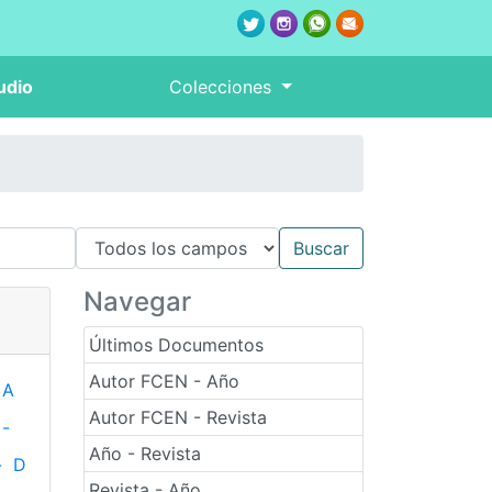
udio
Colecciones
Navegar
Últimos Documentos
Autor FCEN - Año
A
Autor FCEN - Revista
-
Año - Revista
-
D
Revista - Año