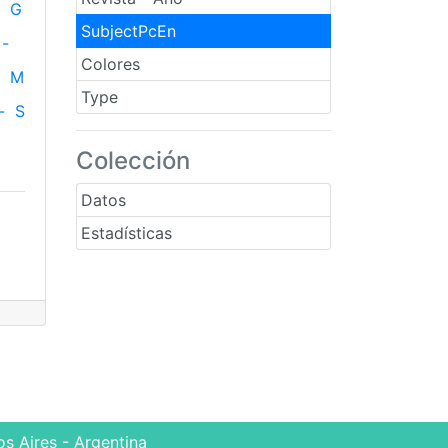
G
SubjectPcEn
-
Colores
M
Type
-
S
Colección
Datos
Estadísticas
s Aires - Argentina