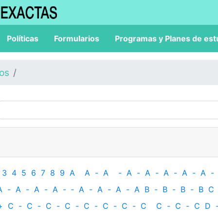
Políticas
Formularios
Programas y Planes de est
los
3
4
5
6
7
8
9
A
A
-
A
-
A
-
A
-
A
-
A
-
A
-
A
-
A
-
A
-
A
-
‐
A
-
A
-
A
-
A
B
-
B
-
B
-
B
C
+
C
-
C
-
C
-
C
-
C
-
C
-
C
-
C
C
-
C
-
C
D