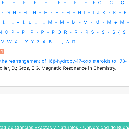
E
-
E
-
E
-
E
-
E
-
E
F
-
F
-
F
F
G
-
G
-
G
-
-
G
H
‐
H
H
-
H
-
H
-
H
-
H
I
-
I
J
K
-
K
-
K
L
L
+
L
±
L
L
M
-
M
-
M
-
M
-
M
-
M
+
M
-
N
O
P
-
P
P
-
P
-
P
Q
R
-
R
-
R
S
-
S
-
S
{
S
V
W
X
-
X
Y
Z
Α
Β
—
,
Δ
Π
-
1
the rearrangement of 16β‐hydroxy‐17‐oxo steroids to 17β‐
ller, D.; Gros, E.G. Magnetic Resonance in Chemistry.
tad de Ciencias Exactas y Naturales - Universidad de Bueno