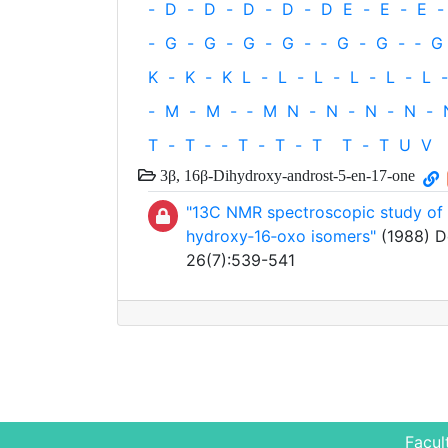
-
D
-
D
-
D
-
D
-
D
E
-
E
-
E
-
-
G
-
G
-
G
-
G
-
‐
G
-
G
-
‐
G
K
-
K
-
K
L
-
L
-
L
-
L
-
L
-
L
-
-
M
-
M
-
‐
M
N
-
N
-
N
-
N
-
T
-
T
‐
-
T
-
T
-
T
T
-
T
U
V
3β, 16β‐Dihydroxy‐androst‐5‐en‐17‐one
"13C NMR spectroscopic study of 
hydroxy‐16‐oxo isomers"
(1988) Do
26(7):539-541
Facul