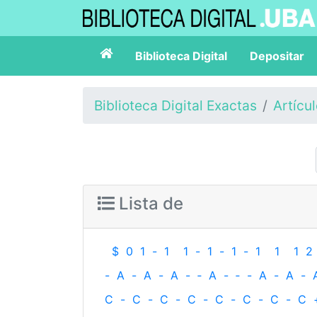
Biblioteca Digital
Depositar
Biblioteca Digital Exactas
Artícu
Lista de
$
0
1
-
1
1
-
1
-
1
-
1
1
1
2
-
A
-
A
-
A
-
‐
A
-
‐
-
A
-
A
-
C
-
C
-
C
-
C
-
C
-
C
-
C
-
C