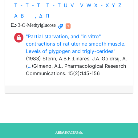
T
-
T
-
T
T
-
T
U
V
V
W
X
-
X
Y
Z
Α
Β
—
,
Δ
Π
-
3-O-Methylglucose
1
"Partial starvation, and "in vitro"
contractions of rat uterine smooth muscle.
Levels of glygogen and trigly-cerides"
(1983) Sterin, A.B.F.;Linares, J.A.;Goldrsij, A.
(
...
)Gimeno, A.L. Pharmacological Research
Communications. 15(2):145-156