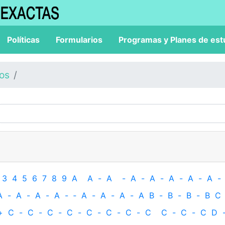
Políticas
Formularios
Programas y Planes de est
los
3
4
5
6
7
8
9
A
A
-
A
-
A
-
A
-
A
-
A
-
A
-
A
-
A
-
A
-
A
-
‐
A
-
A
-
A
-
A
B
-
B
-
B
-
B
C
+
C
-
C
-
C
-
C
-
C
-
C
-
C
-
C
C
-
C
-
C
D