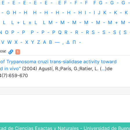
E
-
E
-
E
-
E
-
E
-
E
F
-
F
-
F
F
G
-
G
-
G
-
-
G
H
‐
H
H
-
H
-
H
-
H
-
H
I
-
I
J
K
-
K
-
K
L
L
+
L
±
L
L
M
-
M
-
M
-
M
-
M
-
M
+
M
-
N
O
P
-
P
P
-
P
-
P
Q
R
-
R
-
R
S
-
S
-
S
{
S
V
W
X
-
X
Y
Z
Α
Β
—
,
Δ
Π
-
nose
1
s of Trypanosoma cruzi trans-sialidase activity toward
d in vivo"
(2004) Agustí, R.;París, G.;Ratier, L. (
...
)de
14(7):659-670
tad de Ciencias Exactas y Naturales - Universidad de Bueno