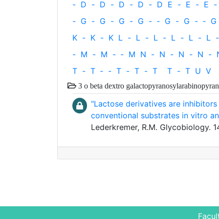
-
D
-
D
-
D
-
D
-
D
E
-
E
-
E
-
-
G
-
G
-
G
-
G
-
‐
G
-
G
-
‐
G
K
-
K
-
K
L
-
L
-
L
-
L
-
L
-
L
-
-
M
-
M
-
‐
M
N
-
N
-
N
-
N
-
T
-
T
‐
-
T
-
T
-
T
T
-
T
U
V
3 o beta dextro galactopyranosylarabinopyra
"Lactose derivatives are inhibitor
conventional substrates in vitro an
Lederkremer, R.M. Glycobiology. 
Facul