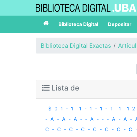
Biblioteca Digital
Depositar
Biblioteca Digital Exactas
Artícu
Lista de
$
0
1
-
1
1
-
1
-
1
-
1
1
1
2
-
A
-
A
-
A
-
‐
A
-
‐
-
A
-
A
-
C
-
C
-
C
-
C
-
C
-
C
-
C
-
C