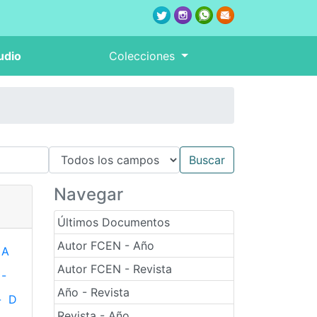
udio
Colecciones
Navegar
Últimos Documentos
Autor FCEN - Año
A
Autor FCEN - Revista
-
Año - Revista
-
D
Revista - Año