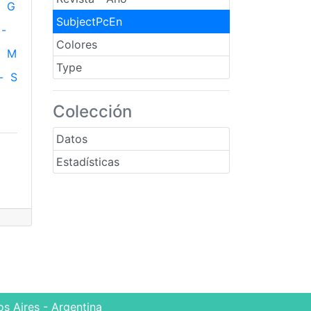
G
SubjectPcEn
-
Colores
M
Type
-
S
Colección
Datos
Estadísticas
s Aires - Argentina