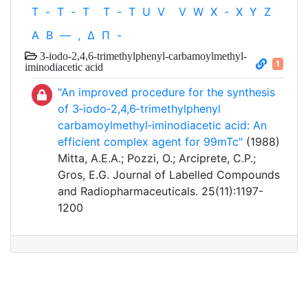
T
-
T
-
T
T
-
T
U
V
V
W
X
-
X
Y
Z
Α
Β
—
,
Δ
Π
-
3‐iodo‐2,4,6‐trimethylphenyl‐carbamoylmethyl‐
1
iminodiacetic acid
"An improved procedure for the synthesis
of 3‐iodo‐2,4,6‐trimethylphenyl
carbamoylmethyl‐iminodiacetic acid: An
efficient complex agent for 99mTc"
(1988)
Mitta, A.E.A.; Pozzi, O.; Arciprete, C.P.;
Gros, E.G. Journal of Labelled Compounds
and Radiopharmaceuticals. 25(11):1197-
1200