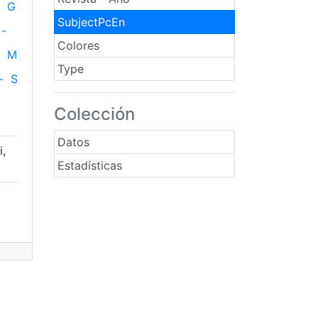
G
SubjectPcEn
-
Colores
M
Type
-
S
Colección
Datos
i,
Estadísticas