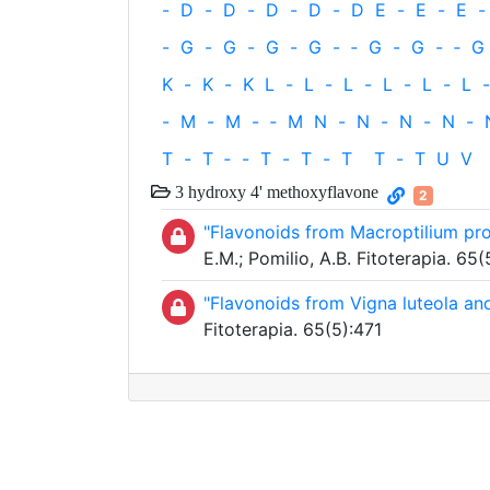
-
D
-
D
-
D
-
D
-
D
E
-
E
-
E
-
-
G
-
G
-
G
-
G
-
‐
G
-
G
-
‐
G
K
-
K
-
K
L
-
L
-
L
-
L
-
L
-
L
-
-
M
-
M
-
‐
M
N
-
N
-
N
-
N
-
T
-
T
‐
-
T
-
T
-
T
T
-
T
U
V
3 hydroxy 4' methoxyflavone
2
"Flavonoids from Macroptilium pr
E.M.; Pomilio, A.B. Fitoterapia. 65
"Flavonoids from Vigna luteola and
Fitoterapia. 65(5):471