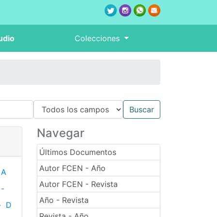
udio
Colecciones
Navegar
Últimos Documentos
Autor FCEN - Año
A
Autor FCEN - Revista
-
Año - Revista
-
D
Revista - Año