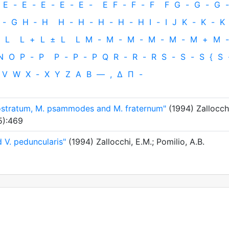
E
-
E
-
E
-
E
-
E
-
E
F
-
F
-
F
F
G
-
G
-
G
-
-
G
H
‐
H
H
-
H
-
H
-
H
-
H
I
-
I
J
K
-
K
-
K
L
L
+
L
±
L
L
M
-
M
-
M
-
M
-
M
-
M
+
M
-
N
O
P
-
P
P
-
P
-
P
Q
R
-
R
-
R
S
-
S
-
S
{
S
V
W
X
-
X
Y
Z
Α
Β
—
,
Δ
Π
-
ostratum, M. psammodes and M. fraternum"
(1994) Zallocch
(5):469
 V. peduncularis"
(1994) Zallocchi, E.M.; Pomilio, A.B.