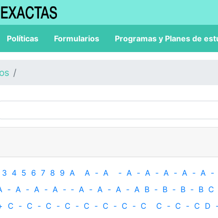
Políticas
Formularios
Programas y Planes de est
los
3
4
5
6
7
8
9
A
A
-
A
-
A
-
A
-
A
-
A
-
A
-
A
-
A
-
A
-
A
-
‐
A
-
A
-
A
-
A
B
-
B
-
B
-
B
C
+
C
-
C
-
C
-
C
-
C
-
C
-
C
-
C
C
-
C
-
C
D