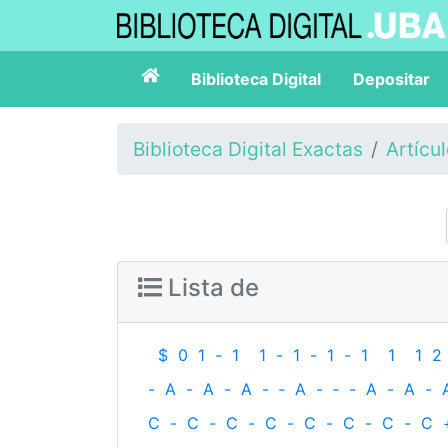
Biblioteca Digital
Depositar
Biblioteca Digital Exactas
Artícu
Lista de
$
0
1
-
1
1
-
1
-
1
-
1
1
1
2
-
A
-
A
-
A
-
‐
A
-
‐
-
A
-
A
-
C
-
C
-
C
-
C
-
C
-
C
-
C
-
C