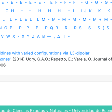
E
-
E
-
E
-
E
-
E
-
E
F
-
F
-
F
F
G
-
G
-
G
-
-
G
H
‐
H
H
-
H
-
H
-
H
-
H
I
-
I
J
K
-
K
-
K
L
L
+
L
±
L
L
M
-
M
-
M
-
M
-
M
-
M
+
M
-
N
O
P
-
P
P
-
P
-
P
Q
R
-
R
-
R
S
-
S
-
S
{
S
V
W
X
-
X
Y
Z
Α
Β
—
,
Δ
Π
-
idines with varied configurations via 1,3-dipolar
nones"
(2014) Udry, G.A.O.; Repetto, E.; Varela, O. Journal o
006
tad de Ciencias Exactas y Naturales - Universidad de Bueno