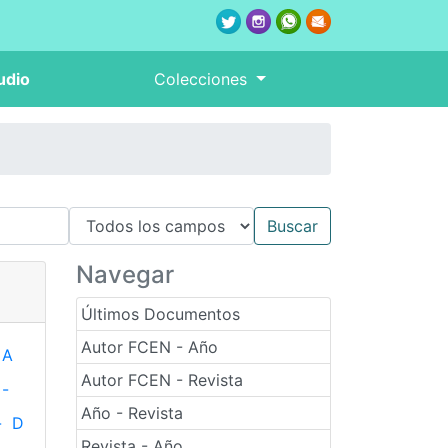
udio
Colecciones
Navegar
Últimos Documentos
Autor FCEN - Año
A
Autor FCEN - Revista
-
Año - Revista
-
D
Revista - Año