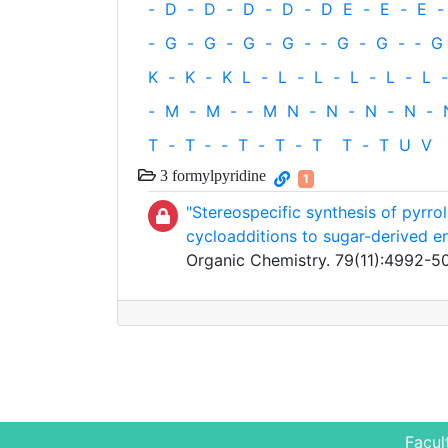
-
D
-
D
-
D
-
D
-
D
E
-
E
-
E
-
-
G
-
G
-
G
-
G
-
‐
G
-
G
-
‐
G
K
-
K
-
K
L
-
L
-
L
-
L
-
L
-
L
-
-
M
-
M
-
‐
M
N
-
N
-
N
-
N
-
T
-
T
‐
-
T
-
T
-
T
T
-
T
U
V
3 formylpyridine
1
"Stereospecific synthesis of pyrrol
cycloadditions to sugar-derived e
Organic Chemistry. 79(11):4992-5
Facul