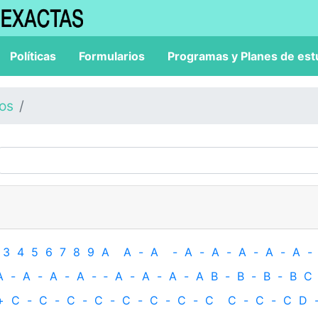
Políticas
Formularios
Programas y Planes de est
los
3
4
5
6
7
8
9
A
A
-
A
-
A
-
A
-
A
-
A
-
A
-
A
-
A
-
A
-
A
-
‐
A
-
A
-
A
-
A
B
-
B
-
B
-
B
C
+
C
-
C
-
C
-
C
-
C
-
C
-
C
-
C
C
-
C
-
C
D