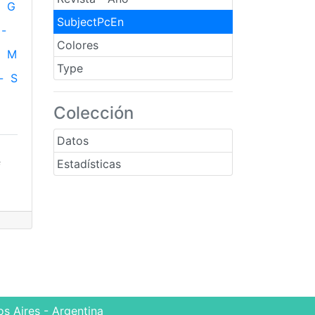
G
SubjectPcEn
-
Colores
M
Type
-
S
Colección
Datos
Estadísticas
f
s Aires - Argentina