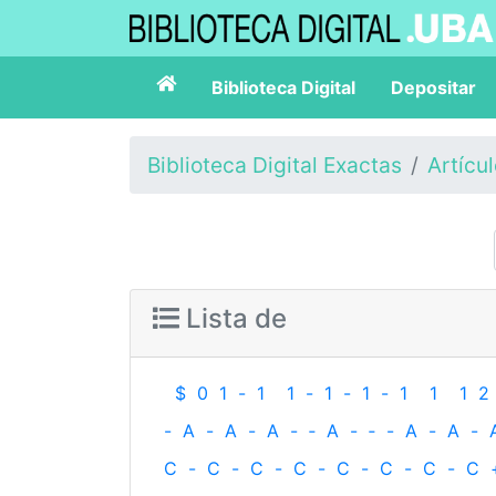
Biblioteca Digital
Depositar
Biblioteca Digital Exactas
Artícu
Lista de
$
0
1
-
1
1
-
1
-
1
-
1
1
1
2
-
A
-
A
-
A
-
‐
A
-
‐
-
A
-
A
-
C
-
C
-
C
-
C
-
C
-
C
-
C
-
C