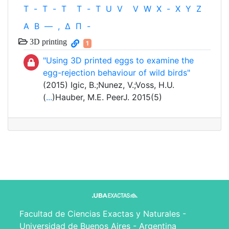
T
-
T
-
T
T
-
T
U
V
V
W
X
-
X
Y
Z
Α
Β
—
,
Δ
Π
-
3D printing
1
"Using 3D printed eggs to examine the
egg-rejection behaviour of wild birds"
(2015) Igic, B.;Nunez, V.;Voss, H.U.
(
...
)Hauber, M.E. PeerJ. 2015(5)
Facultad de Ciencias Exactas y Naturales -
Universidad de Buenos Aires - Argentina