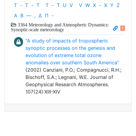
T
-
T
-
T
T
-
T
U
V
V
W
X
-
X
Y
Z
Α
Β
—
,
Δ
Π
-
3364 Meteorology and Atmospheric Dynamics:
1
Synoptic-scale meteorology
"A study of impacts of tropospheric
synoptic processes on the genesis and
evolution of extreme total ozone
anomalies over southern South America"
(2002) Canziani, P.O.; Compagnucci, R.H.;
Bischoff, S.A.; Legnani, W.E. Journal of
Geophysical Research Atmospheres.
107(24):XIII-XIV