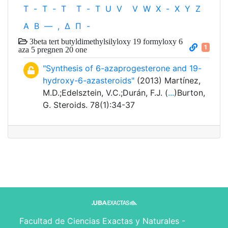
T
-
T
-
T
T
-
T
U
V
V
W
X
-
X
Y
Z
Α
Β
—
,
Δ
Π
-
3beta tert butyldimethylsilyloxy 19 formyloxy 6
1
aza 5 pregnen 20 one
"Synthesis of 6-azaprogesterone and 19-
hydroxy-6-azasteroids"
(2013) Martínez,
M.D.;Edelsztein, V.C.;Durán, F.J. (
...
)Burton,
G. Steroids. 78(1):34-37
Facultad de Ciencias Exactas y Naturales -