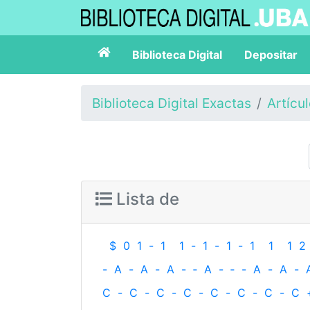
Biblioteca Digital
Depositar
Biblioteca Digital Exactas
Artícu
Lista de
$
0
1
-
1
1
-
1
-
1
-
1
1
1
2
-
A
-
A
-
A
-
‐
A
-
‐
-
A
-
A
-
C
-
C
-
C
-
C
-
C
-
C
-
C
-
C