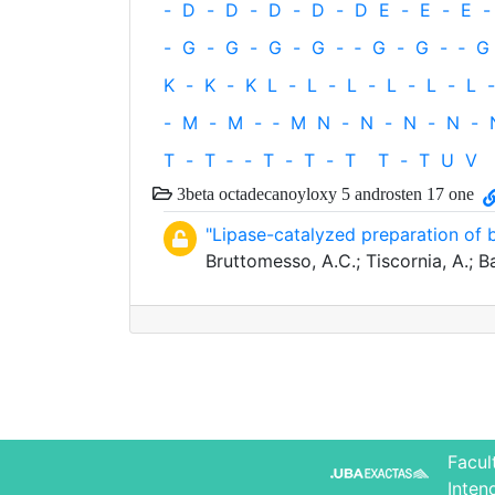
-
D
-
D
-
D
-
D
-
D
E
-
E
-
E
-
-
G
-
G
-
G
-
G
-
‐
G
-
G
-
‐
G
K
-
K
-
K
L
-
L
-
L
-
L
-
L
-
L
-
-
M
-
M
-
‐
M
N
-
N
-
N
-
N
-
T
-
T
‐
-
T
-
T
-
T
T
-
T
U
V
3beta octadecanoyloxy 5 androsten 17 one
"Lipase-catalyzed preparation of 
Bruttomesso, A.C.; Tiscornia, A.; 
Facul
Inten