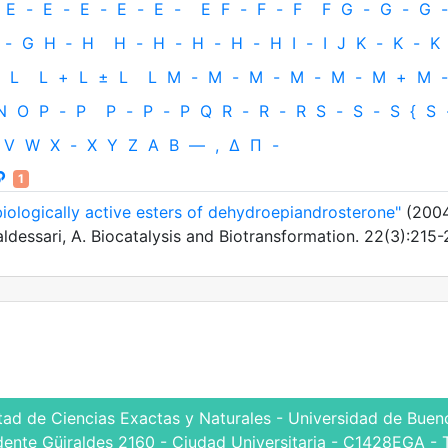
E
-
E
-
E
-
E
-
E
-
E
F
-
F
-
F
F
G
-
G
-
G
-
-
G
H
‐
H
H
-
H
-
H
-
H
-
H
I
-
I
J
K
-
K
-
K
L
L
+
L
±
L
L
M
-
M
-
M
-
M
-
M
-
M
+
M
-
N
O
P
-
P
P
-
P
-
P
Q
R
-
R
-
R
S
-
S
-
S
{
S
V
W
X
-
X
Y
Z
Α
Β
—
,
Δ
Π
-
1
biologically active esters of dehydroepiandrosterone"
(200
Baldessari, A. Biocatalysis and Biotransformation. 22(3):215
tad de Ciencias Exactas y Naturales - Universidad de Bueno
dente Güiraldes 2160 - Ciudad Universitaria - C1428EGA - 