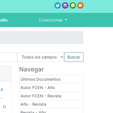
udio
Colecciones
Navegar
Últimos Documentos
Autor FCEN - Año
A
Autor FCEN - Revista
-
Año - Revista
-
D
Revista - Año