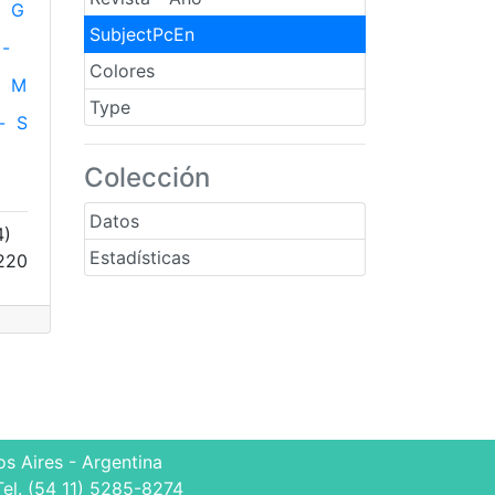
G
SubjectPcEn
-
Colores
M
Type
-
S
Colección
Datos
4)
Estadísticas
-220
s Aires - Argentina
Tel. (54 11) 5285-8274