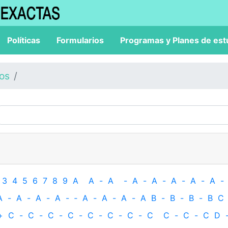
Políticas
Formularios
Programas y Planes de est
los
3
4
5
6
7
8
9
A
A
-
A
-
A
-
A
-
A
-
A
-
A
-
A
-
A
-
A
-
A
-
‐
A
-
A
-
A
-
A
B
-
B
-
B
-
B
C
+
C
-
C
-
C
-
C
-
C
-
C
-
C
-
C
C
-
C
-
C
D