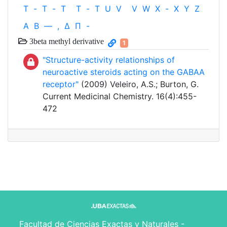
T
-
T
-
T
T
-
T
U
V
V
W
X
-
X
Y
Z
Α
Β
—
,
Δ
Π
-
3beta methyl derivative
1
"Structure-activity relationships of
neuroactive steroids acting on the GABAA
receptor"
(2009) Veleiro, A.S.; Burton, G.
Current Medicinal Chemistry. 16(4):455-
472
Facultad de Ciencias Exactas y Naturales -