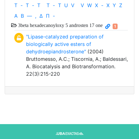
T
-
T
-
T
T
-
T
U
V
V
W
X
-
X
Y
Z
Α
Β
—
,
Δ
Π
-
3beta hexadecanoyloxy 5 androsten 17 one
1
"Lipase-catalyzed preparation of
biologically active esters of
dehydroepiandrosterone"
(2004)
Bruttomesso, A.C.; Tiscornia, A.; Baldessari,
A. Biocatalysis and Biotransformation.
22(3):215-220