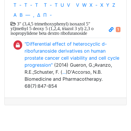
T
-
T
-
T
T
-
T
U
V
V
W
X
-
X
Y
Z
Α
Β
—
,
Δ
Π
-
3" (3,4,5 trimethoxyphenyl) isoxazol 5"
yl]methyl 5 deoxy 5 (1,2,4, triazol 3 yl) 2,3 o
1
isopropylidene beta dextro ribofuranoside
"Differential effect of heterocyclic d-
ribofuranoside derivatives on human
prostate cancer cell viability and cell cycle
progression"
(2014) Gueron, G.;Avanzo,
R.E.;Schuster, F. (
...
)D'Accorso, N.B.
Biomedicine and Pharmacotherapy.
68(7):847-854