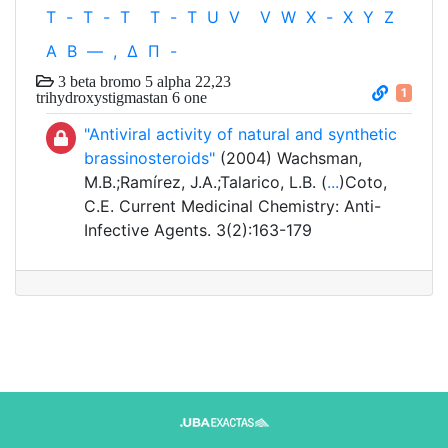
T
-
T
-
T
T
-
T
U
V
V
W
X
-
X
Y
Z
Α
Β
—
,
Δ
Π
-
3 beta bromo 5 alpha 22,23
1
trihydroxystigmastan 6 one
"Antiviral activity of natural and synthetic
brassinosteroids"
(2004) Wachsman,
M.B.;Ramírez, J.A.;Talarico, L.B. (
...
)Coto,
C.E. Current Medicinal Chemistry: Anti-
Infective Agents. 3(2):163-179