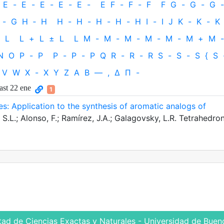
E
-
E
-
E
-
E
-
E
-
E
F
-
F
-
F
F
G
-
G
-
G
-
-
G
H
‐
H
H
-
H
-
H
-
H
-
H
I
-
I
J
K
-
K
-
K
L
L
+
L
±
L
L
M
-
M
-
M
-
M
-
M
-
M
+
M
-
N
O
P
-
P
P
-
P
-
P
Q
R
-
R
-
R
S
-
S
-
S
{
S
V
W
X
-
X
Y
Z
Α
Β
—
,
Δ
Π
-
ast 22 ene
1
s: Application to the synthesis of aromatic analogs of
.L.; Alonso, F.; Ramírez, J.A.; Galagovsky, L.R. Tetrahedron
tad de Ciencias Exactas y Naturales - Universidad de Bueno