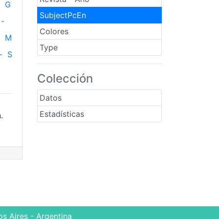
G
SubjectPcEn
-
Colores
M
Type
-
S
Colección
Datos
Estadísticas
.
s Aires - Argentina