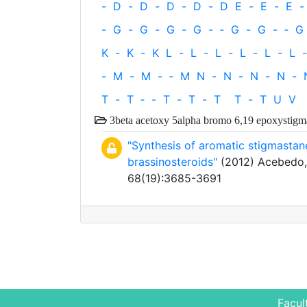
-
D
-
D
-
D
-
D
-
D
E
-
E
-
E
-
-
G
-
G
-
G
-
G
-
‐
G
-
G
-
‐
G
K
-
K
-
K
L
-
L
-
L
-
L
-
L
-
L
-
-
M
-
M
-
‐
M
N
-
N
-
N
-
N
-
T
-
T
‐
-
T
-
T
-
T
T
-
T
U
V
3beta acetoxy 5alpha bromo 6,19 epoxystigm
"Synthesis of aromatic stigmastane
brassinosteroids"
(2012) Acebedo, S
68(19):3685-3691
Facul