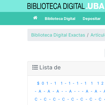
Biblioteca Digital
Depositar
Biblioteca Digital Exactas
Artícu
Lista de
$
0
1
-
1
1
-
1
-
1
-
1
1
1
2
-
A
-
A
-
A
-
‐
A
-
‐
-
A
-
A
-
C
-
C
-
C
-
C
-
C
-
C
-
C
-
C