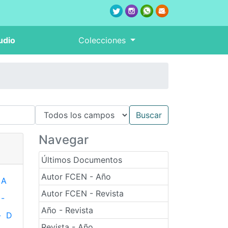
udio
Colecciones
Navegar
Últimos Documentos
Autor FCEN - Año
A
Autor FCEN - Revista
-
Año - Revista
-
D
Revista - Año