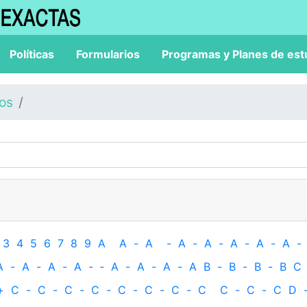
Políticas
Formularios
Programas y Planes de est
los
3
4
5
6
7
8
9
A
A
-
A
-
A
-
A
-
A
-
A
-
A
-
A
-
A
-
A
-
A
-
‐
A
-
A
-
A
-
A
B
-
B
-
B
-
B
C
+
C
-
C
-
C
-
C
-
C
-
C
-
C
-
C
C
-
C
-
C
D