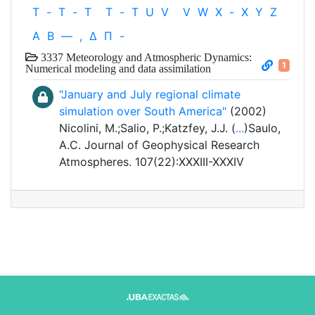
T
-
T
-
T
T
-
T
U
V
V
W
X
-
X
Y
Z
Α
Β
—
,
Δ
Π
-
3337 Meteorology and Atmospheric Dynamics:
1
Numerical modeling and data assimilation
"January and July regional climate
simulation over South America"
(2002)
Nicolini, M.;Salio, P.;Katzfey, J.J. (
...
)Saulo,
A.C. Journal of Geophysical Research
Atmospheres. 107(22):XXXIII-XXXIV