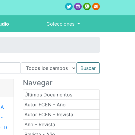
udio
Colecciones
Navegar
Últimos Documentos
Autor FCEN - Año
A
Autor FCEN - Revista
-
Año - Revista
-
D
Revista - Año