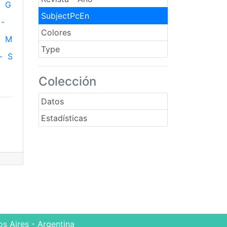
G
SubjectPcEn
-
Colores
M
Type
-
S
Colección
Datos
Estadísticas
s Aires - Argentina