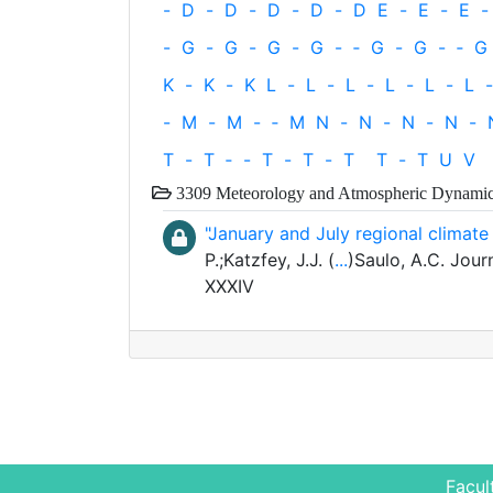
-
D
-
D
-
D
-
D
-
D
E
-
E
-
E
-
-
G
-
G
-
G
-
G
-
‐
G
-
G
-
‐
G
K
-
K
-
K
L
-
L
-
L
-
L
-
L
-
L
-
-
M
-
M
-
‐
M
N
-
N
-
N
-
N
-
T
-
T
‐
-
T
-
T
-
T
T
-
T
U
V
3309 Meteorology and Atmospheric Dynamics
"January and July regional climat
P.;Katzfey, J.J. (
...
)Saulo, A.C. Jour
XXXIV
Facul