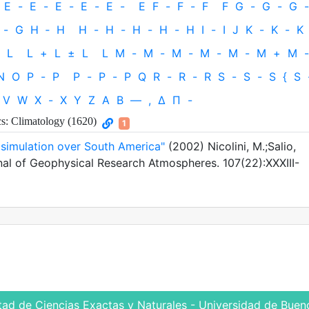
E
-
E
-
E
-
E
-
E
-
E
F
-
F
-
F
F
G
-
G
-
G
-
-
G
H
‐
H
H
-
H
-
H
-
H
-
H
I
-
I
J
K
-
K
-
K
L
L
+
L
±
L
L
M
-
M
-
M
-
M
-
M
-
M
+
M
-
N
O
P
-
P
P
-
P
-
P
Q
R
-
R
-
R
S
-
S
-
S
{
S
V
W
X
-
X
Y
Z
Α
Β
—
,
Δ
Π
-
: Climatology (1620)
1
e simulation over South America"
(2002) Nicolini, M.;Salio,
nal of Geophysical Research Atmospheres. 107(22):XXXIII-
tad de Ciencias Exactas y Naturales - Universidad de Bueno