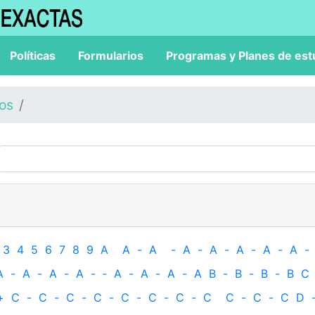
Políticas
Formularios
Programas y Planes de est
los
3
4
5
6
7
8
9
A
A
-
A
-
A
-
A
-
A
-
A
-
A
-
A
-
A
-
A
-
A
-
‐
A
-
A
-
A
-
A
B
-
B
-
B
-
B
C
+
C
-
C
-
C
-
C
-
C
-
C
-
C
-
C
C
-
C
-
C
D