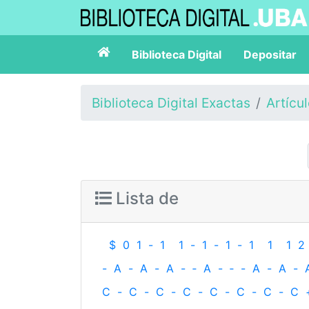
Biblioteca Digital
Depositar
Biblioteca Digital Exactas
Artícu
Lista de
$
0
1
-
1
1
-
1
-
1
-
1
1
1
2
-
A
-
A
-
A
-
‐
A
-
‐
-
A
-
A
-
C
-
C
-
C
-
C
-
C
-
C
-
C
-
C