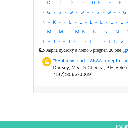
-
D
-
D
-
D
-
D
-
D
E
-
E
-
E
-
-
G
-
G
-
G
-
G
-
‐
G
-
G
-
‐
G
K
-
K
-
K
L
-
L
-
L
-
L
-
L
-
L
-
-
M
-
M
-
‐
M
N
-
N
-
N
-
N
-
T
-
T
‐
-
T
-
T
-
T
T
-
T
U
V
3alpha hydroxy a homo 5 pregnen 20 one
"Synthesis and GABAA receptor act
Dansey, M.V.;Di Chenna, P.H.;Veleiro
45(7):3063-3069
Facul