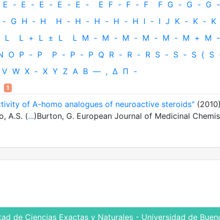
E
-
E
-
E
-
E
-
E
-
E
F
-
F
-
F
F
G
-
G
-
G
-
-
G
H
‐
H
H
-
H
-
H
-
H
-
H
I
-
I
J
K
-
K
-
K
L
L
+
L
±
L
L
M
-
M
-
M
-
M
-
M
-
M
+
M
-
N
O
P
-
P
P
-
P
-
P
Q
R
-
R
-
R
S
-
S
-
S
{
S
V
W
X
-
X
Y
Z
Α
Β
—
,
Δ
Π
-
1
ivity of A-homo analogues of neuroactive steroids"
(2010
, A.S. (
...
)Burton, G. European Journal of Medicinal Chemis
tad de Ciencias Exactas y Naturales - Universidad de Bueno