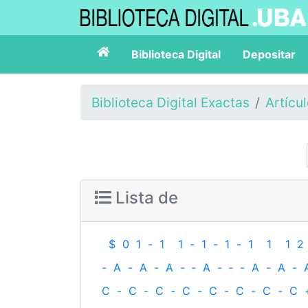
Biblioteca Digital
Depositar
Biblioteca Digital Exactas
Artícu
Lista de
$
0
1
-
1
1
-
1
-
1
-
1
1
1
2
-
A
-
A
-
A
-
‐
A
-
‐
-
A
-
A
-
C
-
C
-
C
-
C
-
C
-
C
-
C
-
C