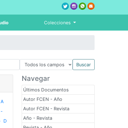
udio
Colecciones
Navegar
Últimos Documentos
Autor FCEN - Año
A
Autor FCEN - Revista
-
Año - Revista
-
D
Revista - Año