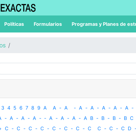
Políticas
Formularios
Programas y Planes de est
los
3
4
5
6
7
8
9
A
A
-
A
-
A
-
A
-
A
-
A
-
A
-
A
-
A
-
A
-
A
-
‐
A
-
A
-
A
-
A
B
-
B
-
B
-
B
C
+
C
-
C
-
C
-
C
-
C
-
C
-
C
-
C
C
-
C
-
C
D