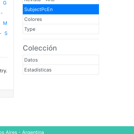
G
SubjectPcEn
-
Colores
M
Type
-
S
Colección
Datos
)
Estadísticas
try.
s Aires - Argentina