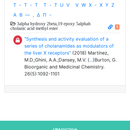
T
-
T
-
T
T
-
T
U
V
V
W
X
-
X
Y
Z
Α
Β
—
,
Δ
Π
-
3alpha hydroxy 2beta,19 epoxy 5alphah
1
cholanic acid methyl ester
"Synthesis and activity evaluation of a
series of cholanamides as modulators of
the liver X receptors"
(2018) Martínez,
M.D.;Ghini, A.A.;Dansey, M.V. (
...
)Burton, G.
Bioorganic and Medicinal Chemistry.
26(5):1092-1101