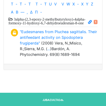
T
-
T
-
T
T
-
T
U
V
V
W
X
-
X
Y
Z
Α
Β
—
,
Δ
Π
-
3alpha-(2,3-epoxy-2-methylbutyryloxy)-4alpha-
1
formoxy-11-hydroxy-6,7-dehydroeudesman-8-one
"Eudesmanes from Pluchea sagittalis. Their
antifeedant activity on Spodoptera
frugiperda"
(2008) Vera, N.;Misico,
R.;Sierra, M.G. (
...
)Bardón, A.
Phytochemistry. 69(8):1689-1694