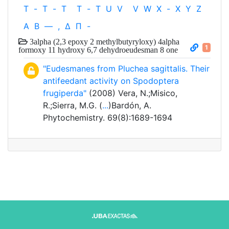
T
-
T
-
T
T
-
T
U
V
V
W
X
-
X
Y
Z
Α
Β
—
,
Δ
Π
-
3alpha (2,3 epoxy 2 methylbutyryloxy) 4alpha
1
formoxy 11 hydroxy 6,7 dehydroeudesman 8 one
"Eudesmanes from Pluchea sagittalis. Their
antifeedant activity on Spodoptera
frugiperda"
(2008) Vera, N.;Misico,
R.;Sierra, M.G. (
...
)Bardón, A.
Phytochemistry. 69(8):1689-1694